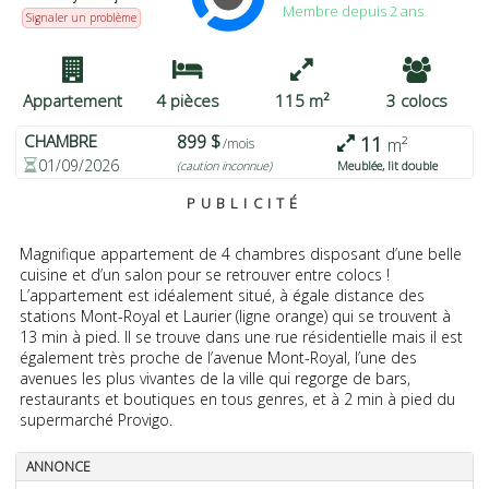
Membre depuis 2 ans
pouvez modifier vos préférences ou retirer votre
Signaler un problème
consentement à tout moment en revenant sur ce site et en
cliquant sur le bouton "Confidentialité" en bas de la page Web.
J'ACCEPTE
PLUS D'OPTIONS
JE REFUSE
Appartement
4 pièces
115 m²
3 colocs
CHAMBRE
899 $
11
m²
/mois
01/09/2026
(caution inconnue)
Meublée, lit double
PUBLICITÉ
Magnifique appartement de 4 chambres disposant d’une belle
cuisine et d’un salon pour se retrouver entre colocs !
L’appartement est idéalement situé, à égale distance des
stations Mont-Royal et Laurier (ligne orange) qui se trouvent à
13 min à pied. Il se trouve dans une rue résidentielle mais il est
également très proche de l’avenue Mont-Royal, l’une des
avenues les plus vivantes de la ville qui regorge de bars,
restaurants et boutiques en tous genres, et à 2 min à pied du
supermarché Provigo.
ANNONCE