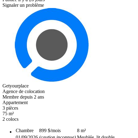
Signaler un problème
Getyourplace
Agence de colocation
Membre depuis 2 ans
Appartement
3 pièces
75 m²
2 colocs
Chambre
899 $
/mois
8
m²
01/09/2026
(caution inconnue)
Meublée, lit double