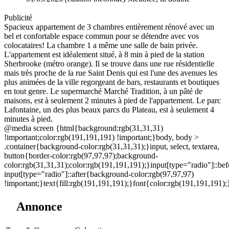
Publicité
Spacieux appartement de 3 chambres entièrement rénové avec un
bel et confortable espace commun pour se détendre avec vos
colocataires! La chambre 1 a même une salle de bain privée.
L'appartement est idéalement situé, à 8 min à pied de la station
Sherbrooke (métro orange). Il se trouve dans une rue résidentielle
mais très proche de la rue Saint Denis qui est l'une des avenues les
plus animées de la ville regorgeant de bars, restaurants et boutiques
en tout genre. Le supermarché Marché Tradition, à un pâté de
maisons, est à seulement 2 minutes à pied de l'appartement. Le parc
Lafontaine, un des plus beaux parcs du Plateau, est à seulement 4
minutes à pied.
@media screen {html{background:rgb(31,31,31)
!important;color:rgb(191,191,191) !important;}body, body >
.container{background-color:rgb(31,31,31);}input, select, textarea,
button{border-color:rgb(97,97,97);background-
color:rgb(31,31,31);color:rgb(191,191,191);}input[type="radio"]::bef
input[type="radio"]::after{background-color:rgb(97,97,97)
!important;}text{fill:rgb(191,191,191);}font{color:rgb(191,191,
Annonce