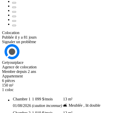
Colocation
Publiée il y a 81 jours
Signaler un problème
Getyourplace
Agence de colocation
Membre depuis 2 ans
Appartement
6 pièces
150 m²
1 coloc
Chambre
1
1 099 $
/mois
13
m²
🛋️ Meublée , lit double
01/08/2026
(caution inconnue)
Chambre
2
1 019 $
/mois
12
m²