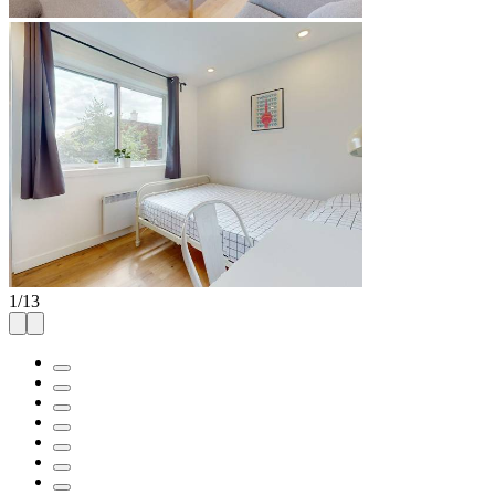
1
/
13