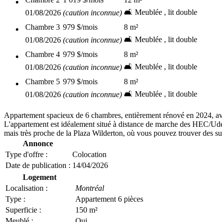
🛋️ Meublée , lit double
01/08/2026
(caution inconnue)
Chambre
3
979 $
/mois
8
m²
🛋️ Meublée , lit double
01/08/2026
(caution inconnue)
Chambre
4
979 $
/mois
8
m²
🛋️ Meublée , lit double
01/08/2026
(caution inconnue)
Chambre
5
979 $
/mois
8
m²
🛋️ Meublée , lit double
01/08/2026
(caution inconnue)
Appartement spacieux de 6 chambres, entièrement rénové en 2024, av
L'appartement est idéalement situé à distance de marche des HEC/Ude
mais très proche de la Plaza Wilderton, où vous pouvez trouver des s
Annonce
Type d'offre :
Colocation
Date de publication :
14/04/2026
Logement
Localisation :
Montréal
Type :
Appartement 6 pièces
Superficie :
150 m²
Meublé :
Oui