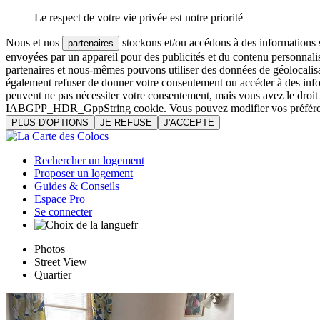
Le respect de votre vie privée est notre priorité
Nous et nos
stockons et/ou accédons à des informations su
partenaires
envoyées par un appareil pour des publicités et du contenu personnali
partenaires et nous-mêmes pouvons utiliser des données de géolocalisa
également refuser de donner votre consentement ou accéder à des inform
peuvent ne pas nécessiter votre consentement, mais vous avez le droi
IABGPP_HDR_GppString cookie. Vous pouvez modifier vos préférences o
PLUS D'OPTIONS
JE REFUSE
J'ACCEPTE
Rechercher un logement
Proposer un logement
Guides & Conseils
Espace Pro
Se connecter
fr
Photos
Street View
Quartier