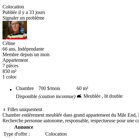
Colocation
Publiée il y a 33 jours
Signaler un problème
Céline
66 ans, Indépendante
Membre depuis un mois
Appartement
7 pièces
850 m²
1 coloc
Chambre
700 $
/mois
60
m²
🛋️ Meublée , lit double
Disponible
(caution inconnue)
♀️ Filles uniquement
Chambre entièrement meublée dans grand appartement du Mile End, Mo
Recherche personne autonome, responsable, respectueuse pour une col
Annonce
Type d'offre :
Colocation