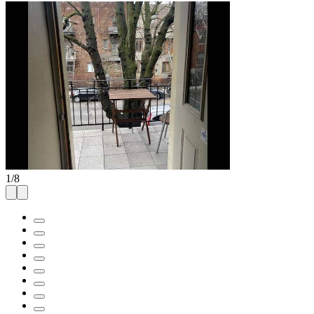
1
/
8