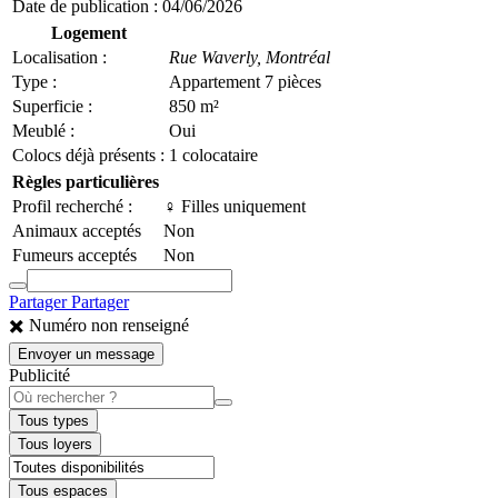
Date de publication :
04/06/2026
Logement
Localisation :
Rue Waverly,
Montréal
Type :
Appartement 7 pièces
Superficie :
850 m²
Meublé :
Oui
Colocs déjà présents :
1 colocataire
Règles particulières
Profil recherché :
♀️ Filles uniquement
Animaux acceptés
Non
Fumeurs acceptés
Non
Partager
Partager
✖️ Numéro non renseigné
Envoyer un message
Publicité
Tous types
Tous loyers
Tous espaces