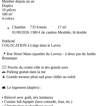
Membre depuis un an
Duplex
10 pièces
180 m²
4 colocs
Chambre
735 €
/mois
17
m²
01/09/2026
1380 € de caution
Meublée, lit double
Publicité
COLOCATION à Liège dans le Laveu
📍 Rue Henri Maus (quartier du Laveu) – à deux pas du Jardin
Botanique
🚶‍♂️ Proche du centre-ville et des grands axes
🚗 Parking gratuit dans la rue
☀️ Grande terrasse plein sud pour chiller au soleil
🛋 Le logement (duplex) :
• Rénové avec goût, très lumineux
• Cuisine full équipée (lave-vaisselle, four, etc.)
• Climatisation et chauffage au sol