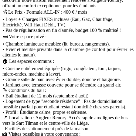
découvrir notre maison entièrement rénovée à Angleur-Renory,
offrant un confort exceptionnel pour les étudiants.
💰 Le Prix - Formule ALL-IN : 400 € / mois
• Loyer + Charges FIXES incluses (Eau, Gaz, Chauffage,
Électricité, Wifi Haut Débit, TV).
• Pas de régularisation en fin d'année, budget 100 % maîtrisé !
🛏️ Votre espace privé :
• Chambre lumineuse meublée (lit, bureau, rangements).
• Évier et meuble privatifs dans la chambre (le confort pour éviter les
attentes le matin).
🏠 Les espaces communs :
• Cuisine entièrement équipée (frigo, congélateur, four, taques,
micro-ondes, machine à laver).
• Grande salle de bain avec évier double, douche et baignoire.
• Jardinet avec terrasse couverte pour se détendre au grand air.
📝 Conditions du bail :
• Bail étudiant de 12 mois (septembre à août).
• Logement de type "seconde résidence" : Pas de domiciliation
possible (parfait pour étudiant restant domicilié chez ses parents).
• Profil : Étudiante calme, propre et sérieuse.
📍 Localisation : Angleur Renory. Accès rapide aux lignes de bus
vers le Sart Tilman et le centre-ville de Liège.
. Facilités de stationnement près de la maison.
📸 Visites possibles à votre convenance :