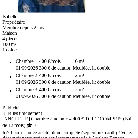
Isabelle
Propriétaire
Membre depuis 2 ans
Maison
4 pièces
100 m²
1 coloc
Chambre
1
400 €
/mois
16
m²
01/09/2026
300 € de caution
Meublée, lit double
Chambre
2
400 €
/mois
12
m²
01/09/2026
300 € de caution
Meublée, lit double
Chambre
3
400 €
/mois
12
m²
01/09/2026
300 € de caution
Meublée, lit double
Publicité
♀️ Filles uniquement
[ANGLEUR] Chambre étudiante – 400 € TOUT COMPRIS (Bail
de 12 mois) 🎓✨
Idéal pour l'année académique complète (septembre à août) ! Venez