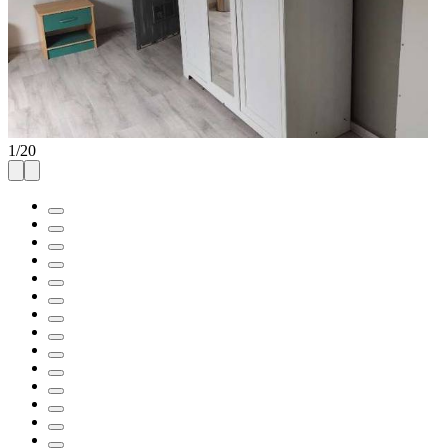
1
/
20