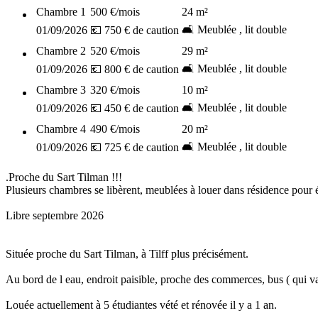
Chambre
1
500 €
/mois
24
m²
🛋️ Meublée , lit double
01/09/2026
💶 750 € de caution
Chambre
2
520 €
/mois
29
m²
🛋️ Meublée , lit double
01/09/2026
💶 800 € de caution
Chambre
3
320 €
/mois
10
m²
🛋️ Meublée , lit double
01/09/2026
💶 450 € de caution
Chambre
4
490 €
/mois
20
m²
🛋️ Meublée , lit double
01/09/2026
💶 725 € de caution
.Proche du Sart Tilman !!!
Plusieurs chambres se libèrent, meublées à louer dans résidence pour ét
Libre septembre 2026
Située proche du Sart Tilman, à Tilff plus précisément.
Au bord de l eau, endroit paisible, proche des commerces, bus ( qui va
Louée actuellement à 5 étudiantes vété et rénovée il y a 1 an.