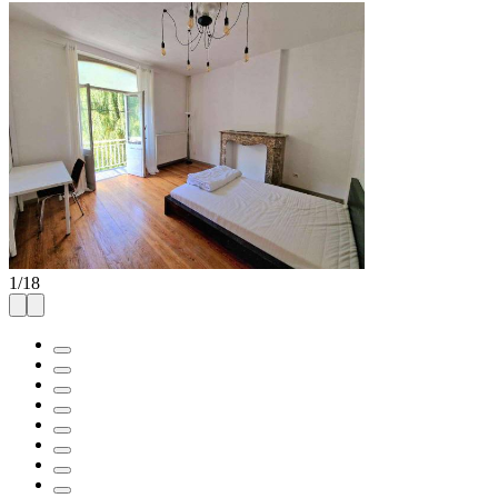
1
/
18