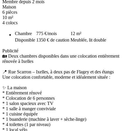
Membre depuis 2 mois
Maison
6 pièces
10 m²
4 colocs
Chambre
775 €
/mois
12
m²
Disponible
1350 € de caution
Meublée, lit double
Publicité
🏡 Deux chambres disponibles dans une colocation entièrement
rénovée à Ixelles
📍 Rue Scarron – Ixelles, à deux pas de Flagey et des étangs
Une colocation confortable, moderne et idéalement située :
✨ La maison
* Entièrement rénové
* Colocation de 6 personnes
* 1 salon spacieux avec TV
* 1 salle à manger conviviale
* 1 cuisine équipée
* 1 buanderie (machine à laver + sèche-linge)
* 4 toilettes (1 par niveau)
* 1 local vélo