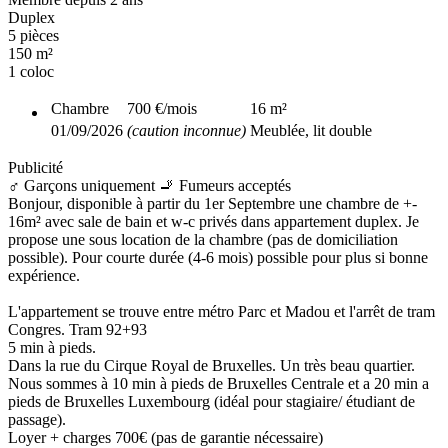
Duplex
5 pièces
150 m²
1 coloc
Chambre
700 €
/mois
16
m²
01/09/2026
(caution inconnue)
Meublée, lit double
Publicité
♂️ Garçons uniquement
🚬 Fumeurs acceptés
Bonjour, disponible à partir du 1er Septembre une chambre de +-
16m² avec sale de bain et w-c privés dans appartement duplex. Je
propose une sous location de la chambre (pas de domiciliation
possible). Pour courte durée (4-6 mois) possible pour plus si bonne
expérience.
L'appartement se trouve entre métro Parc et Madou et l'arrêt de tram
Congres. Tram 92+93
5 min à pieds.
Dans la rue du Cirque Royal de Bruxelles. Un très beau quartier.
Nous sommes à 10 min à pieds de Bruxelles Centrale et a 20 min a
pieds de Bruxelles Luxembourg (idéal pour stagiaire/ étudiant de
passage).
Loyer + charges 700€ (pas de garantie nécessaire)