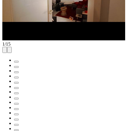
1
/
15