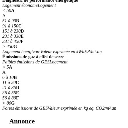
Diagnostic de performance énergétique
Logement économe
Logement
< 50
A
A
51 à 90
B
91 à 150
C
151 à 230
D
231 à 330
E
331 à 450
F
> 450
G
Logement énergivore
Valeur exprimée en kWhEP/m².an
Émissions de gaz à effet de serre
Faibles émissions de GES
Logement
< 5
A
A
6 à 10
B
11 à 20
C
21 à 35
D
36 à 55
E
56 à 80
F
> 80
G
Fortes émissions de GES
Valeur exprimée en kg eq. CO2/m².an
Annonce