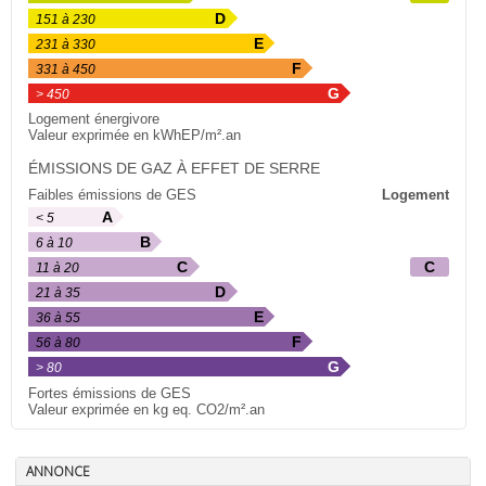
D
151 à 230
E
231 à 330
F
331 à 450
G
> 450
Logement énergivore
Valeur exprimée en kWhEP/m².an
ÉMISSIONS DE GAZ À EFFET DE SERRE
Faibles émissions de GES
Logement
A
< 5
B
6 à 10
C
C
11 à 20
D
21 à 35
E
36 à 55
F
56 à 80
G
> 80
Fortes émissions de GES
Valeur exprimée en kg eq. CO2/m².an
ANNONCE