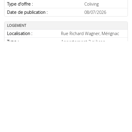
Type d'offre :
Coliving
Date de publication :
08/07/2026
LOGEMENT
Localisation :
Rue Richard Wagner,
Mérignac
Type :
Appartement 3 pièces
Superficie :
70 m²
Meublé :
Oui
Colocs déjà présents :
1 colocataire
Classe énergie (DPE) :
C (91 à 150 kWhEP/m².an)
Émissions (GES) :
C (11 à 20 kg eq. CO2/m².an)
RÈGLES PARTICULIÈRES
Profil recherché :
♀️ Filles uniquement
Animaux acceptés
Non
Fumeurs acceptés
Non