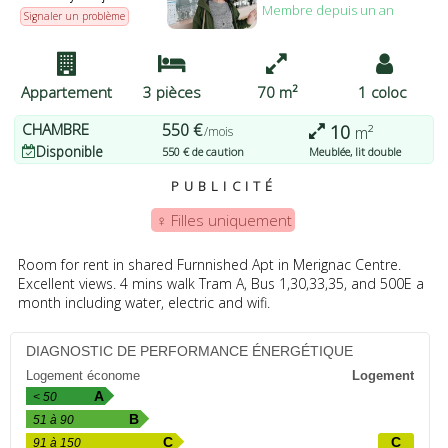
Membre depuis un an
pouvez modifier vos préférences ou retirer votre
Signaler un problème
consentement à tout moment en revenant sur ce site et en
cliquant sur le bouton "Confidentialité" en bas de la page Web.
J'ACCEPTE
PLUS D'OPTIONS
JE REFUSE
Appartement
3 pièces
70 m²
1 coloc
CHAMBRE
550 €
10
m²
/mois
Disponible
550 € de caution
Meublée, lit double
PUBLICITÉ
♀️ Filles uniquement
Room for rent in shared Furnnished Apt in Merignac Centre.
Excellent views. 4 mins walk Tram A, Bus 1,30,33,35, and 500E a
month including water, electric and wifi.
DIAGNOSTIC DE PERFORMANCE ÉNERGÉTIQUE
Logement économe
Logement
A
< 50
B
51 à 90
C
C
91 à 150