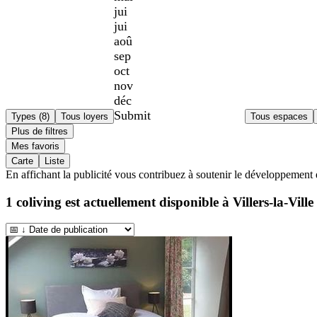
jui
jui
aoû
sep
oct
nov
déc
Submit
Types (8)
Tous loyers
Tous espaces
Plus de filtres
Mes favoris
Carte
Liste
En affichant la publicité vous contribuez à soutenir le développement 
1
coliving est actuellement disponible à
Villers-la-Ville