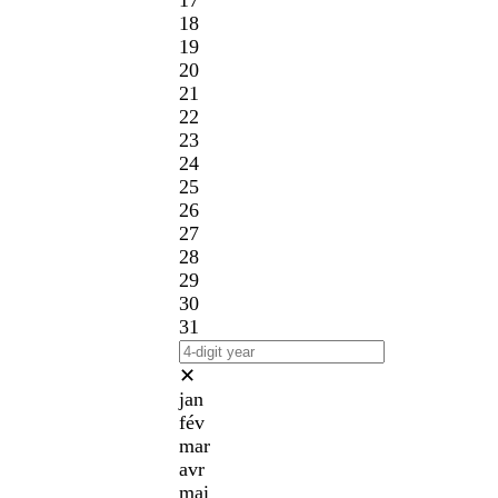
17
18
19
20
21
22
23
24
25
26
27
28
29
30
31
✕
jan
fév
mar
avr
mai