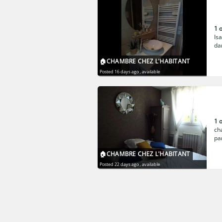
1 
Is
da
co
🏠CHAMBRE CHEZ L'HABITANT
du
Posted 16 days ago
, available
1 
ch
pa
ne
🏠CHAMBRE CHEZ L'HABITANT
che
Posted 22 days ago
, available