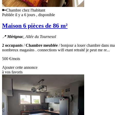
🔑Chambre chez l'habitant
Publiée il y a 6 jours
, disponible
Maison 6 pièces de 86 m²
📍
Mérignac
, Allée du Tournesol
2 occupants
/
Chambre meublée
/ bonjour a louer chambre dans mais
nombreux magasins . connections wifi etant retraité je peut me re...
500 €
/mois
Ajouter cette annonce
à vos favoris