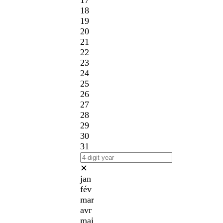
17
18
19
20
21
22
23
24
25
26
27
28
29
30
31
✕
jan
fév
mar
avr
mai