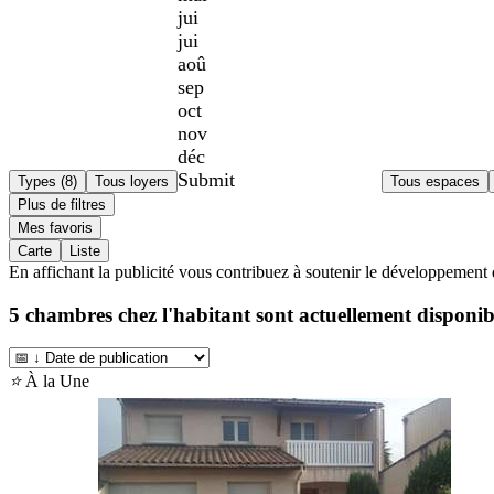
jui
jui
aoû
sep
oct
nov
déc
Submit
Types (8)
Tous loyers
Tous espaces
Plus de filtres
Mes favoris
Carte
Liste
En affichant la publicité vous contribuez à soutenir le développement 
5
chambres chez l'habitant sont actuellement disponib
⭐
À la Une