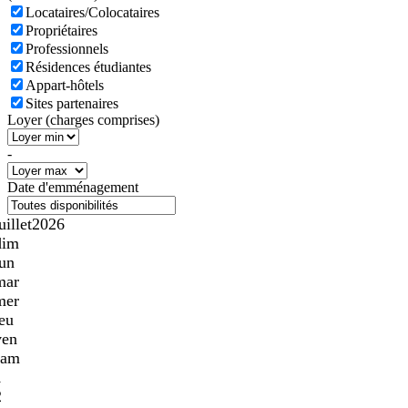
Locataires/Colocataires
Propriétaires
Professionnels
Résidences étudiantes
Appart-hôtels
Sites partenaires
Loyer (charges comprises)
-
Date d'emménagement
uillet
2026
dim
lun
mar
mer
jeu
ven
sam
1
2