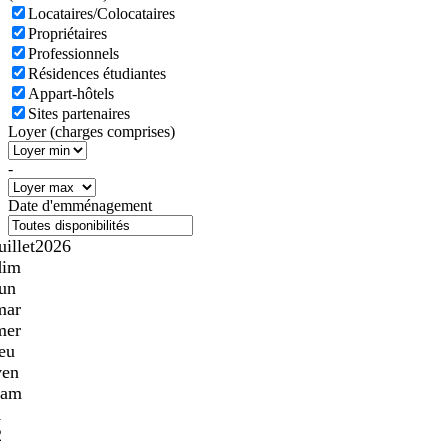
Locataires/Colocataires
Propriétaires
Professionnels
Résidences étudiantes
Appart-hôtels
Sites partenaires
Loyer (charges comprises)
-
Date d'emménagement
uillet
2026
dim
lun
mar
mer
jeu
ven
sam
1
2