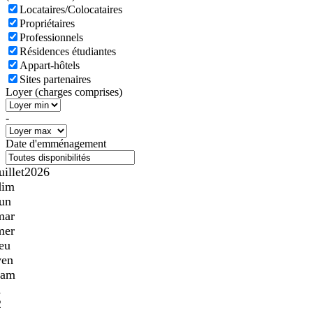
Locataires/Colocataires
Propriétaires
Professionnels
Résidences étudiantes
Appart-hôtels
Sites partenaires
Loyer (charges comprises)
-
Date d'emménagement
uillet
2026
dim
lun
mar
mer
jeu
ven
sam
1
2