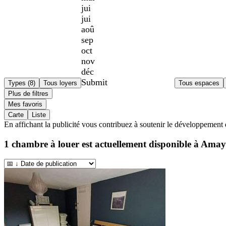
jui
jui
aoû
sep
oct
nov
déc
Submit
Types (8)
Tous loyers
Tous espaces
Plus de filtres
Mes favoris
Carte
Liste
En affichant la publicité vous contribuez à soutenir le développement 
1
chambre à louer est actuellement disponible à
Amay