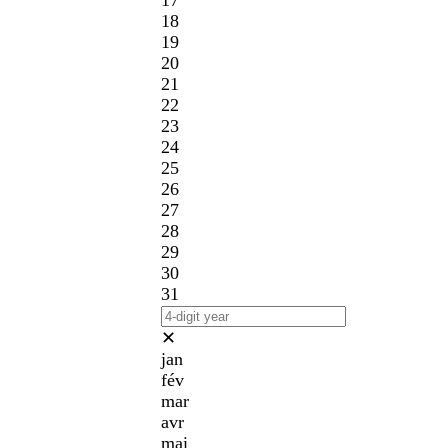
17
18
19
20
21
22
23
24
25
26
27
28
29
30
31
✕
jan
fév
mar
avr
mai