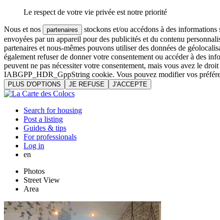
Le respect de votre vie privée est notre priorité
Nous et nos
stockons et/ou accédons à des informations su
partenaires
envoyées par un appareil pour des publicités et du contenu personnali
partenaires et nous-mêmes pouvons utiliser des données de géolocalisa
également refuser de donner votre consentement ou accéder à des inform
peuvent ne pas nécessiter votre consentement, mais vous avez le droi
IABGPP_HDR_GppString cookie. Vous pouvez modifier vos préférences o
PLUS D'OPTIONS
JE REFUSE
J'ACCEPTE
Search for housing
Post a listing
Guides & tips
For professionals
Log in
en
Photos
Street View
Area