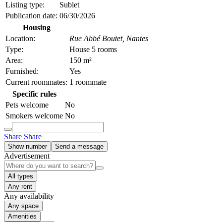
Listing type:
Sublet
Publication date:
06/30/2026
Housing
Location:
Rue Abbé Boutet,
Nantes
Type:
House 5 rooms
Area:
150 m²
Furnished:
Yes
Current roommates:
1 roommate
Specific rules
Pets welcome
No
Smokers welcome
No
Share
Share
Show number
Send a message
Advertisement
All types
Any rent
Any availability
Any space
Amenities