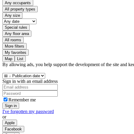
Any occupants
All property types
Any size
Special rules
Any floor area
All rooms
More filters
My favorites
Map
List
By allowing ads, you help support the development of the site and kee
Sign in with an email address
Remember me
Sign in
I've forgotten my password
or
Apple
Facebook