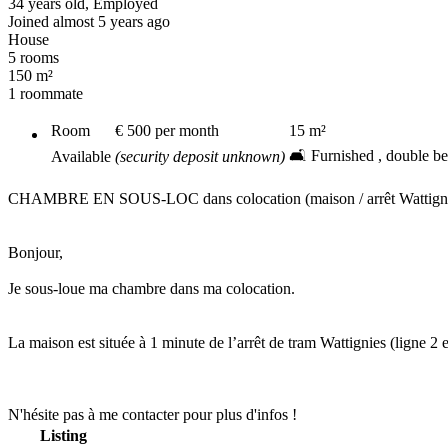
34 years old, Employed
Joined almost 5 years ago
House
5 rooms
150 m²
1 roommate
Room
€ 500
per month
15
m²
🛋️ Furnished , double b
Available
(security deposit unknown)
CHAMBRE EN SOUS-LOC dans colocation (maison / arrêt Wattignies) dis
Bonjour,
Je sous-loue ma chambre dans ma colocation.
La maison est située à 1 minute de l’arrêt de tram Wattignies (ligne 2 et
N'hésite pas à me contacter pour plus d'infos !
Listing