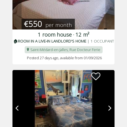
€550
per month
1 room house · 12 m²
🏠ROOM IN A LIVE-IN LANDLORD'S HOME
| 1 OCCUPANT
Saint-Médard-en-Jalles, Rue Docteur Ferie
Posted 27 days ago
, available from 01/09/2026