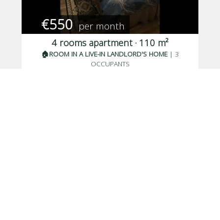
€550
per month
4 rooms apartment · 110 m²
🏠ROOM IN A LIVE-IN LANDLORD'S HOME
| 3
OCCUPANTS
Saint-Médard-en-Jalles, Résidence
Berlincan
Posted 30 days ago
, available