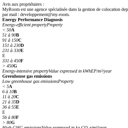
Avis aux propriétaires :
MyRoom est une agence spécialisée dans la gestion de colocation depuis
par mail : developpement@my-room.
Energy Performance Diagnosis
Energy-efficient property
Property
< 50
A
51 à 90
B
91 à 150
C
151 à 230
D
231 à 330
E
E
331 à 450
F
> 450
G
Energy-intensive property
Value expressed in kWhEP/m²/year
Greenhouse gas emissions
Low greenhouse gas emissions
Property
< 5
A
6 à 10
B
11 à 20
C
21 à 35
D
36 à 55
E
E
56 à 80
F
> 80
G
High GHG emissions
Value expressed in kg CO₂e/m²/year