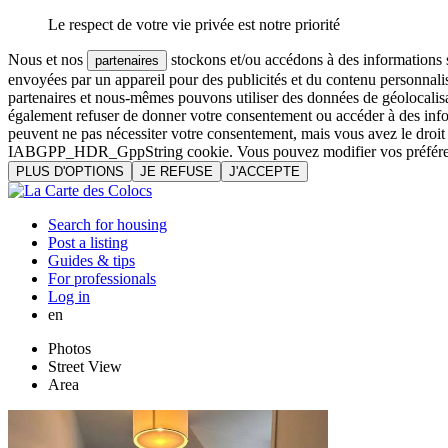
Le respect de votre vie privée est notre priorité
Nous et nos
stockons et/ou accédons à des informations su
partenaires
envoyées par un appareil pour des publicités et du contenu personnali
partenaires et nous-mêmes pouvons utiliser des données de géolocalisa
également refuser de donner votre consentement ou accéder à des inform
peuvent ne pas nécessiter votre consentement, mais vous avez le droi
IABGPP_HDR_GppString cookie. Vous pouvez modifier vos préférences o
PLUS D'OPTIONS
JE REFUSE
J'ACCEPTE
Search for housing
Post a listing
Guides & tips
For professionals
Log in
en
Photos
Street View
Area