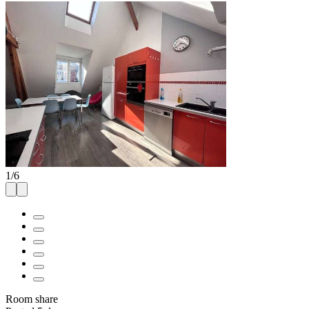
1
/
6
Room share