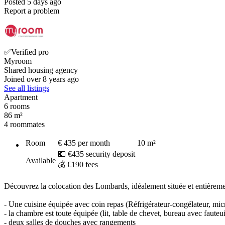
Posted 5 days ago
Report a problem
✅Verified pro
Myroom
Shared housing agency
Joined over 8 years ago
See all listings
Apartment
6 rooms
86 m²
4 roommates
Room
€ 435
per month
10
m²
💶 €435 security deposit
Available
💰 €190 fees
Découvrez la colocation des Lombards, idéalement située et entièremen
- Une cuisine équipée avec coin repas (Réfrigérateur-congélateur, micro
- la chambre est toute équipée (lit, table de chevet, bureau avec fauteu
- deux salles de douches avec rangements