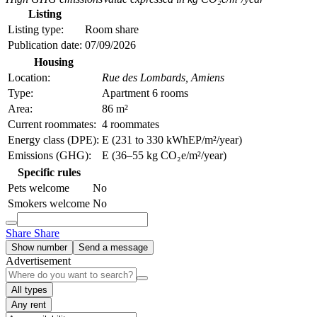
Listing
Listing type:
Room share
Publication date:
07/09/2026
Housing
Location:
Rue des Lombards,
Amiens
Type:
Apartment 6 rooms
Area:
86 m²
Current roommates:
4 roommates
Energy class (DPE):
E (231 to 330 kWhEP/m²/year)
Emissions (GHG):
E (36–55 kg CO₂e/m²/year)
Specific rules
Pets welcome
No
Smokers welcome
No
Share
Share
Show number
Send a message
Advertisement
All types
Any rent