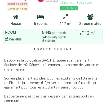
Joined over 8 years ago
pouvez modifier vos préférences ou retirer votre
Report a problem
consentement à tout moment en revenant sur ce site et en
See all listings
✅VERIFIED PRO
cliquant sur le bouton "Confidentialité" en bas de la page Web.
J'ACCEPTE
PLUS D'OPTIONS
JE REFUSE
House
6 rooms
117 m²
2 roommates
ROOM
€ 445
12
m²
per month
€445 security deposit
Available
💰 €190 fees
ADVERTISEMENT
Découvrez la colocation BARETTE, située et entièrement
équipée de m2. Rénovée récemment, le charme de l'ancien est
mis en valeur.
Son emplacement est idéal pour les étudiants de l'Université
de Picardie Jules Vernes (UPJV), secteur centre et Citadelle, et
également pour tous les étudiants ingénieur ou ESC.
L'appartement est très bien desservi par les transports en
communs :