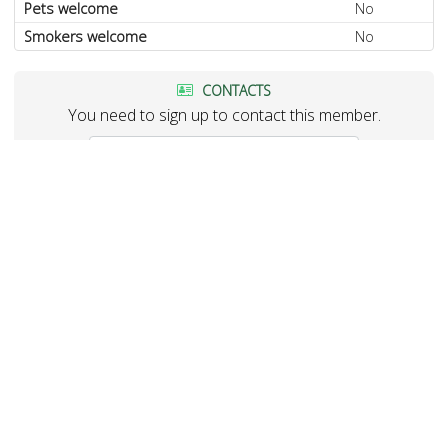
Pets welcome
No
Smokers welcome
No
CONTACTS
You need to sign up to contact this member.
Sign up and create a profile
SETTINGS
Add to favorites
Hide
SHARE