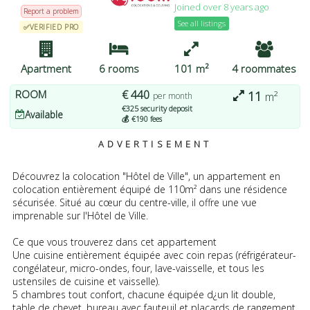
Joined over 8 years ago
pouvez modifier vos préférences ou retirer votre
Report a problem
consentement à tout moment en revenant sur ce site et en
See all listings
✅VERIFIED PRO
cliquant sur le bouton "Confidentialité" en bas de la page Web.
J'ACCEPTE
PLUS D'OPTIONS
JE REFUSE
Apartment
6 rooms
101 m²
4 roommates
ROOM
€ 440
11
m²
per month
€325 security deposit
Available
💰 €190 fees
ADVERTISEMENT
Découvrez la colocation "Hôtel de Ville", un appartement en
colocation entièrement équipé de 110m² dans une résidence
sécurisée. Situé au cœur du centre-ville, il offre une vue
imprenable sur l'Hôtel de Ville.
Ce que vous trouverez dans cet appartement
Une cuisine entièrement équipée avec coin repas (réfrigérateur-
congélateur, micro-ondes, four, lave-vaisselle, et tous les
ustensiles de cuisine et vaisselle).
5 chambres tout confort, chacune équipée d¿un lit double,
table de chevet, bureau avec fauteuil et placards de rangement.