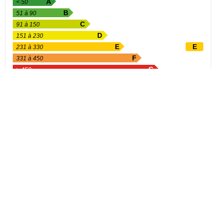
A
< 50
B
51 à 90
C
91 à 150
D
151 à 230
E
E
231 à 330
F
331 à 450
G
> 450
Energy-intensive property
Value expressed in kWhEP/m²/year
GREENHOUSE GAS EMISSIONS
Low greenhouse gas emissions
Property
A
< 5
B
6 à 10
C
11 à 20
D
D
21 à 35
E
36 à 55
F
56 à 80
G
> 80
High GHG emissions
Value expressed in kg CO₂e/m²/year