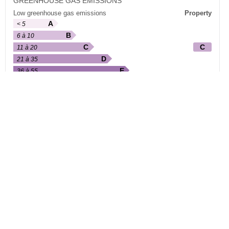
GREENHOUSE GAS EMISSIONS
Low greenhouse gas emissions
Property
A
< 5
B
6 à 10
C
C
11 à 20
D
21 à 35
E
36 à 55
F
56 à 80
G
> 80
High GHG emissions
Value expressed in kg CO₂e/m²/year
LISTING
Listing type:
Room Share
Publication date:
08/06/2026
HOUSING
Location:
Rue Delambre,
Amiens
Type:
Apartment 4 rooms