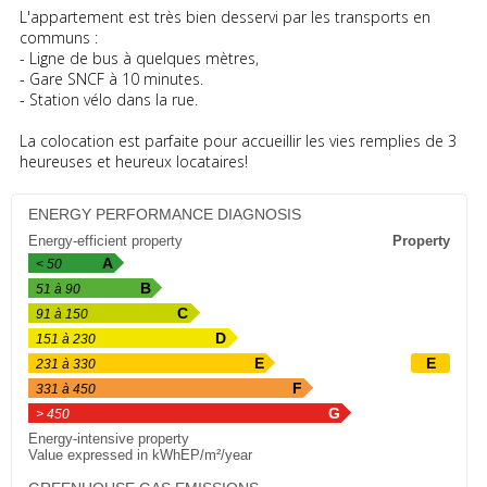
L'appartement est très bien desservi par les transports en
communs :
- Ligne de bus à quelques mètres,
- Gare SNCF à 10 minutes.
- Station vélo dans la rue.
La colocation est parfaite pour accueillir les vies remplies de 3
heureuses et heureux locataires!
ENERGY PERFORMANCE DIAGNOSIS
Energy-efficient property
Property
A
< 50
B
51 à 90
C
91 à 150
D
151 à 230
E
E
231 à 330
F
331 à 450
G
> 450
Energy-intensive property
Value expressed in kWhEP/m²/year