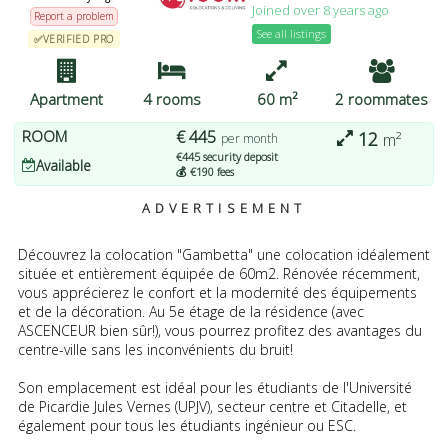
Joined over 8 years ago
pouvez modifier vos préférences ou retirer votre
Report a problem
consentement à tout moment en revenant sur ce site et en
See all listings
✅VERIFIED PRO
cliquant sur le bouton "Confidentialité" en bas de la page Web.
J'ACCEPTE
PLUS D'OPTIONS
JE REFUSE
Apartment
4 rooms
60 m²
2 roommates
ROOM
€ 445
12
m²
per month
€445 security deposit
Available
💰 €190 fees
ADVERTISEMENT
Découvrez la colocation "Gambetta" une colocation idéalement
située et entièrement équipée de 60m2. Rénovée récemment,
vous apprécierez le confort et la modernité des équipements
et de la décoration. Au 5e étage de la résidence (avec
ASCENCEUR bien sûr!), vous pourrez profitez des avantages du
centre-ville sans les inconvénients du bruit!
Son emplacement est idéal pour les étudiants de l'Université
de Picardie Jules Vernes (UPJV), secteur centre et Citadelle, et
également pour tous les étudiants ingénieur ou ESC.