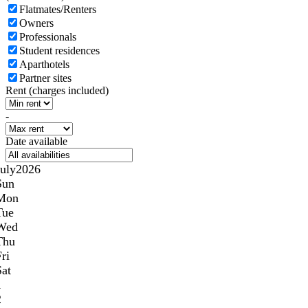
Flatmates/Renters
Owners
Professionals
Student residences
Aparthotels
Partner sites
Rent (charges included)
-
Date available
July
2026
Sun
Mon
Tue
Wed
Thu
ri
Sat
1
2