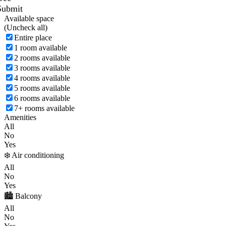
Submit
Available space
(
Uncheck all)
Entire place
1 room available
2 rooms available
3 rooms available
4 rooms available
5 rooms available
6 rooms available
7+ rooms available
Amenities
All
No
Yes
❄️ Air conditioning
All
No
Yes
🏙️ Balcony
All
No