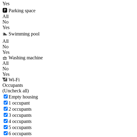
Yes
🅿️ Parking space
All
No
Yes
🏊 Swimming pool
All
No
Yes
🧺 Washing machine
All
No
Yes
📶 Wi-Fi
Occupants
(
Uncheck all)
Empty housing
1 occupant
2 occupants
3 occupants
4 occupants
5 occupants
6 occupants