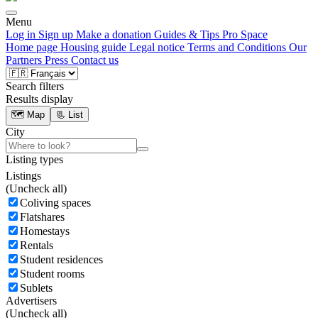
Menu
Log in
Sign up
Make a donation
Guides & Tips
Pro Space
Home page
Housing guide
Legal notice
Terms and Conditions
Our
Partners
Press
Contact us
Search filters
Results display
🗺️ Map
📃 List
City
Listing types
Listings
(
Uncheck all)
Coliving spaces
Flatshares
Homestays
Rentals
Student residences
Student rooms
Sublets
Advertisers
(
Uncheck all)