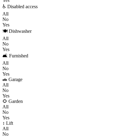
Yes
♿ Disabled access
All
No
Yes
🍽️ Dishwasher
All
No
Yes
🛋️ Furnished
All
No
Yes
🚗 Garage
All
No
Yes
🌻 Garden
All
No
Yes
↕️ Lift
All
No