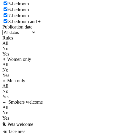
5-bedroom
6-bedroom
7-bedroom
8-bedroom and +
Publication date
Rules
All
No
Yes
♀️ Women only
All
No
Yes
♂️ Men only
All
No
Yes
🚬 Smokers welcome
All
No
Yes
🐈 Pets welcome
Surface area