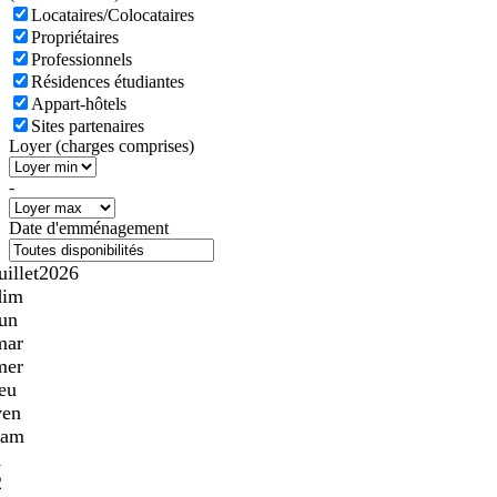
Locataires/Colocataires
Propriétaires
Professionnels
Résidences étudiantes
Appart-hôtels
Sites partenaires
Loyer (charges comprises)
-
Date d'emménagement
uillet
2026
dim
lun
mar
mer
jeu
ven
sam
1
2