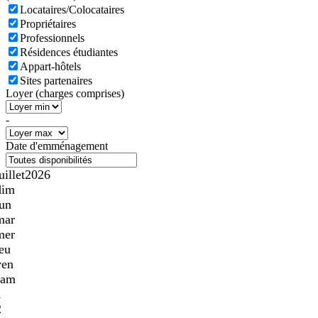
Locataires/Colocataires
Propriétaires
Professionnels
Résidences étudiantes
Appart-hôtels
Sites partenaires
Loyer (charges comprises)
-
Date d'emménagement
uillet
2026
dim
lun
mar
mer
jeu
ven
sam
1
2