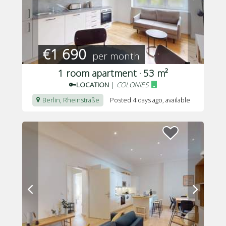
€1 690
per month
1 room apartment · 53 m²
🔑LOCATION
|
COLONIES
Berlin, Rheinstraße
Posted 4 days ago
, available