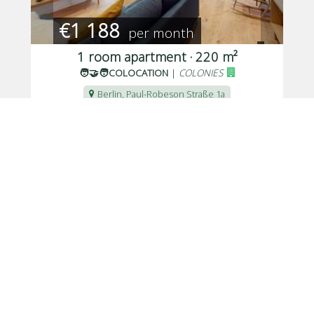
€1 188
per month
1 room apartment · 220 m²
🧑‍🤝‍🧑COLOCATION
|
COLONIES
Berlin, Paul-Robeson Straße 1a
Posted 4 days ago
, available