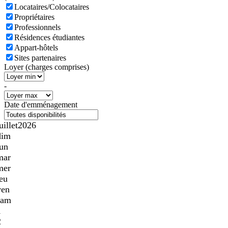
Locataires/Colocataires
Propriétaires
Professionnels
Résidences étudiantes
Appart-hôtels
Sites partenaires
Loyer (charges comprises)
-
Date d'emménagement
uillet
2026
dim
lun
mar
mer
jeu
ven
sam
1
2