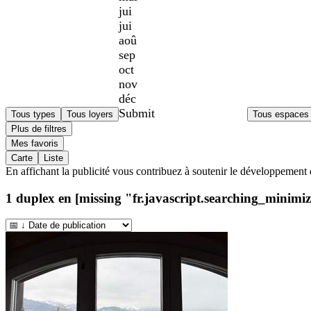
jui
jui
aoû
sep
oct
nov
déc
Submit
Tous types
Tous loyers
Tous espaces
Plus de filtres
Mes favoris
Carte
Liste
En affichant la publicité vous contribuez à soutenir le développement 
1
duplex en [missing "fr.javascript.searching_minimized