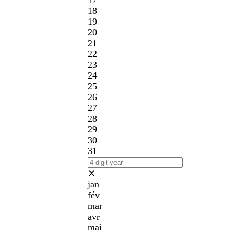
17
18
19
20
21
22
23
24
25
26
27
28
29
30
31
✕
jan
fév
mar
avr
mai