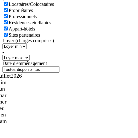
Locataires/Colocataires
Propriétaires
Professionnels
Résidences étudiantes
Appart-hôtels
Sites partenaires
Loyer (charges comprises)
-
Date d'emménagement
uillet
2026
dim
lun
mar
mer
jeu
ven
sam
1
2