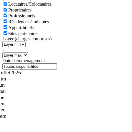
Locataires/Colocataires
Propriétaires
Professionnels
Résidences étudiantes
Appart-hôtels
Sites partenaires
Loyer (charges comprises)
-
Date d'emménagement
uillet
2026
dim
lun
mar
mer
jeu
ven
sam
1
2