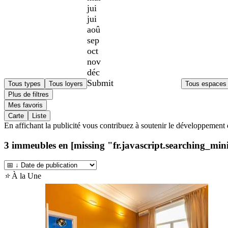
jui
jui
aoû
sep
oct
nov
déc
Submit
Tous types
Tous loyers
Tous espaces
Plus de filtres
Mes favoris
Carte
Liste
En affichant la publicité vous contribuez à soutenir le développement 
3
immeubles en [missing "fr.javascript.searching_minim
⭐
À la Une