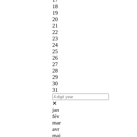
17
18
19
20
21
22
23
24
25
26
27
28
29
30
31
✕
jan
fév
mar
avr
mai