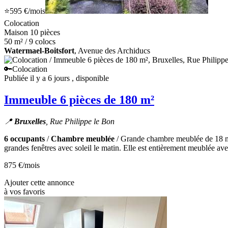
⭐
595 €
/mois
Colocation
Maison 10 pièces
50 m² / 9 colocs
Watermael-Boitsfort
, Avenue des Archiducs
🔑Colocation
Publiée il y a 6 jours
, disponible
Immeuble 6 pièces de 180 m²
📍
Bruxelles
, Rue Philippe le Bon
6 occupants
/
Chambre meublée
/ Grande chambre meublée de 18 m² s
grandes fenêtres avec soleil le matin. Elle est entièrement meublée ave
875 €
/mois
Ajouter cette annonce
à vos favoris