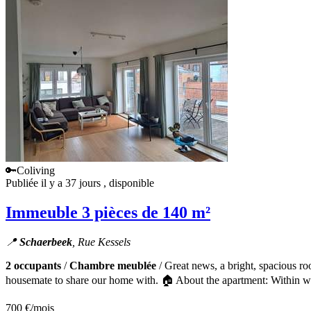
🔑Coliving
Publiée il y a 37 jours
, disponible
Immeuble 3 pièces de 140 m²
📍
Schaerbeek
, Rue Kessels
2 occupants
/
Chambre meublée
/ Great news, a bright, spacious r
housemate to share our home with. 🏠 About the apartment: Within wa
700 €
/mois