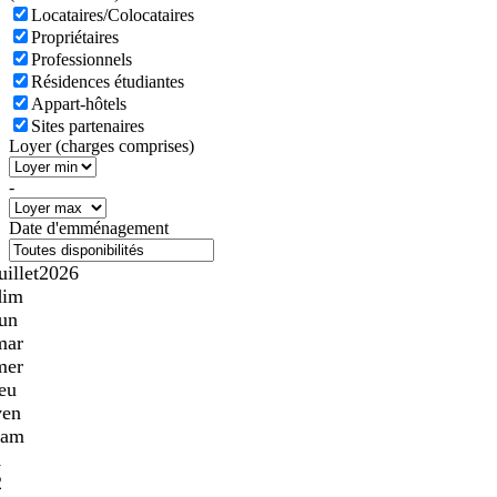
Locataires/Colocataires
Propriétaires
Professionnels
Résidences étudiantes
Appart-hôtels
Sites partenaires
Loyer (charges comprises)
-
Date d'emménagement
uillet
2026
dim
lun
mar
mer
jeu
ven
sam
1
2