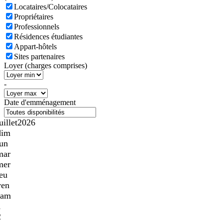
Locataires/Colocataires
Propriétaires
Professionnels
Résidences étudiantes
Appart-hôtels
Sites partenaires
Loyer (charges comprises)
-
Date d'emménagement
uillet
2026
dim
lun
mar
mer
jeu
ven
sam
1
2