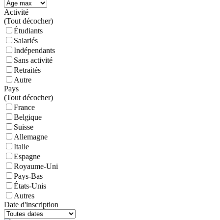
Activité
(
Tout décocher)
Étudiants
Salariés
Indépendants
Sans activité
Retraités
Autre
Pays
(
Tout décocher)
France
Belgique
Suisse
Allemagne
Italie
Espagne
Royaume-Uni
Pays-Bas
États-Unis
Autres
Date d'inscription