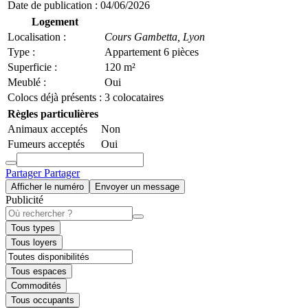
Date de publication :
04/06/2026
Logement
Localisation :
Cours Gambetta,
Lyon
Type :
Appartement 6 pièces
Superficie :
120 m²
Meublé :
Oui
Colocs déjà présents :
3 colocataires
Règles particulières
Animaux acceptés
Non
Fumeurs acceptés
Oui
Partager
Partager
Afficher le numéro
Envoyer un message
Publicité
Tous types
Tous loyers
Tous espaces
Commodités
Tous occupants