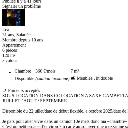
Publiée il y a 41 jours
Signaler un problème
Léa
31 ans, Salariée
Membre depuis 10 ans
Appartement
6 pièces
120 m²
3 colocs
Chambre
360 €
/mois
7
m²
🛋️ Meublée , lit double
Disponible
(caution inconnue)
🚬 Fumeurs acceptés
SOUS LOCATION DANS COLOCATION A SAXE GAMBETT
JUILLET / AOUT / SEPTEMBRE
Disponible du 22juillet/date de début flexible, a octobre 2025/date de l
Je pars pour aller vivre dans un camion ! Je mets donc ma «chambre» 
C’est un petit espace d’environ 7m carré au sol avec une mezzanine so