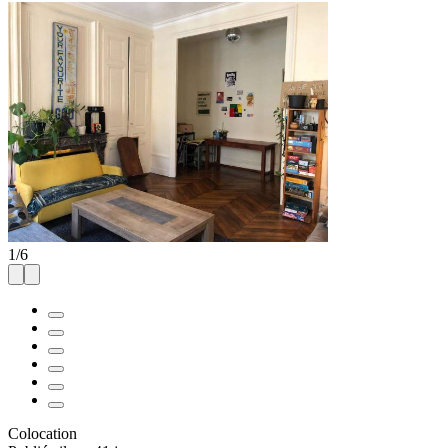
1
/
6
Colocation