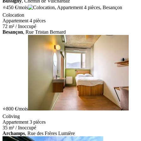
Bussigny
, Chemin de Vuichardaz
⭐
450 €
/mois
Colocation
Appartement 4 pièces
72 m² / Inoccupé
Besançon
, Rue Tristan Bernard
⭐
800 €
/mois
Coliving
Appartement 3 pièces
35 m² / Inoccupé
Archamps
, Rue des Frères Lumière