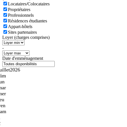
Locataires/Colocataires
Propriétaires
Professionnels
Résidences étudiantes
Appart-hôtels
Sites partenaires
Loyer (charges comprises)
-
Date d'emménagement
uillet
2026
dim
lun
mar
mer
jeu
ven
sam
1
2