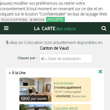
pouvez modifier vos préférences ou retirer votre
consentement à tout moment en revenant sur ce site et en
cliquant sur le bouton "Confidentialité" en bas de la page Web.
J'ACCEPTE
PLUS D'OPTIONS
JE REFUSE
5
villas en Colocation sont actuellement disponibles en
Canton de Vaud
Classer par :
⭐
À la Une
⭐
ROOM SHARE
3 rooms apartment
73 m² / Unoccupied
ANNEMASSE
, Rue du Jura
€800
per month
⭐
COLIVING SPACE