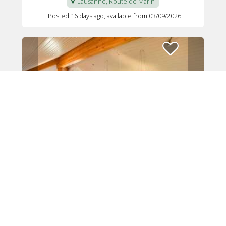
Lausanne, Route de Marin
Posted 16 days ago
, available from 03/09/2026
Fr.1 230
per month
9 rooms villa · 600 m²
🛋️COLIVING
|
DOMIVO SARL
Epalinges, Chemin du Praz-Buchilly
Posted 16 days ago
, available from 01/09/2026