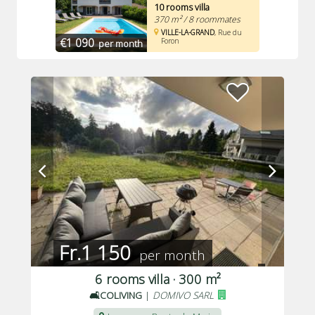
10 rooms villa
370 m² / 8 roommates
VILLE-LA-GRAND
, Rue du
€1 090
Foron
per month
Fr.1 150
per month
6 rooms villa · 300 m²
🛋️COLIVING
|
DOMIVO SARL