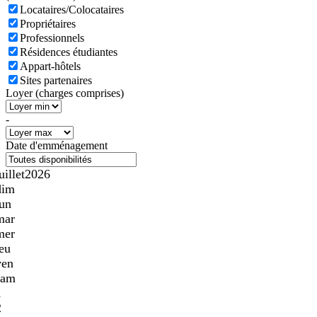
Locataires/Colocataires
Propriétaires
Professionnels
Résidences étudiantes
Appart-hôtels
Sites partenaires
Loyer (charges comprises)
-
Date d'emménagement
uillet
2026
dim
lun
mar
mer
jeu
ven
sam
1
2