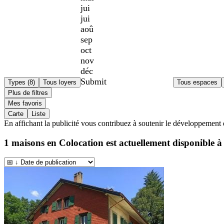
jui
jui
aoû
sep
oct
nov
déc
Submit
Types (8)
Tous loyers
Tous espaces
Plus de filtres
Mes favoris
Carte
Liste
En affichant la publicité vous contribuez à soutenir le développement 
1
maisons en Colocation est actuellement disponible 