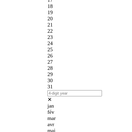
17
18
19
20
21
22
23
24
25
26
27
28
29
30
31
✕
jan
fév
mar
avr
mai