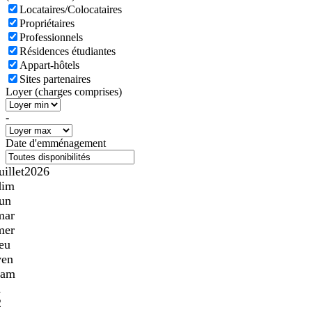
Locataires/Colocataires
Propriétaires
Professionnels
Résidences étudiantes
Appart-hôtels
Sites partenaires
Loyer (charges comprises)
-
Date d'emménagement
uillet
2026
dim
lun
mar
mer
jeu
ven
sam
1
2