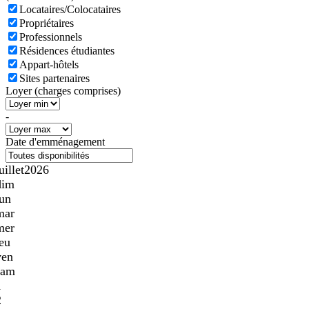
Locataires/Colocataires
Propriétaires
Professionnels
Résidences étudiantes
Appart-hôtels
Sites partenaires
Loyer (charges comprises)
-
Date d'emménagement
uillet
2026
dim
lun
mar
mer
jeu
ven
sam
1
2