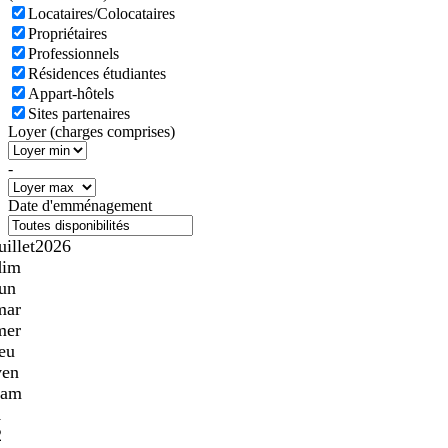
Locataires/Colocataires
Propriétaires
Professionnels
Résidences étudiantes
Appart-hôtels
Sites partenaires
Loyer (charges comprises)
-
Date d'emménagement
uillet
2026
dim
lun
mar
mer
jeu
ven
sam
1
2