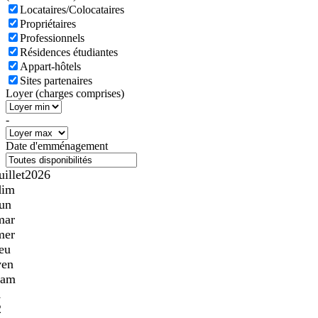
Locataires/Colocataires
Propriétaires
Professionnels
Résidences étudiantes
Appart-hôtels
Sites partenaires
Loyer (charges comprises)
-
Date d'emménagement
uillet
2026
dim
lun
mar
mer
jeu
ven
sam
1
2