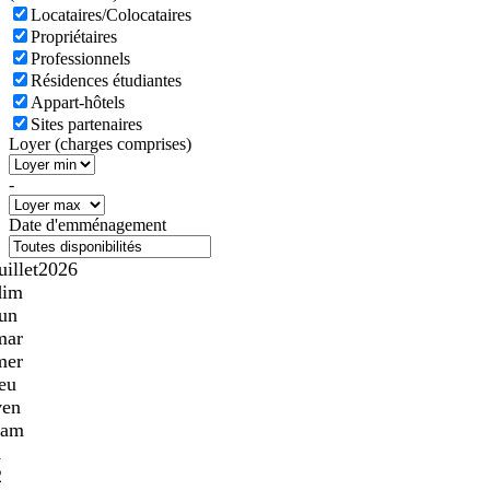
Locataires/Colocataires
Propriétaires
Professionnels
Résidences étudiantes
Appart-hôtels
Sites partenaires
Loyer (charges comprises)
-
Date d'emménagement
uillet
2026
dim
lun
mar
mer
jeu
ven
sam
1
2