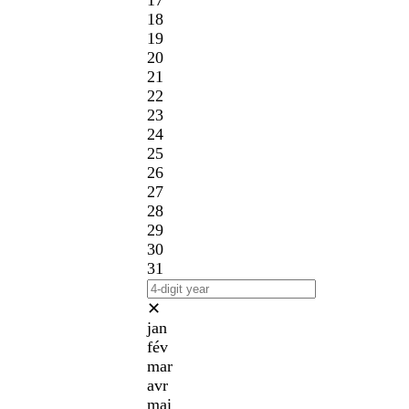
17
18
19
20
21
22
23
24
25
26
27
28
29
30
31
✕
jan
fév
mar
avr
mai