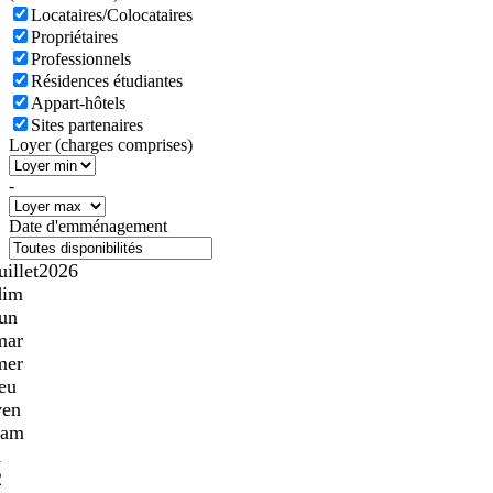
Locataires/Colocataires
Propriétaires
Professionnels
Résidences étudiantes
Appart-hôtels
Sites partenaires
Loyer (charges comprises)
-
Date d'emménagement
uillet
2026
dim
lun
mar
mer
jeu
ven
sam
1
2