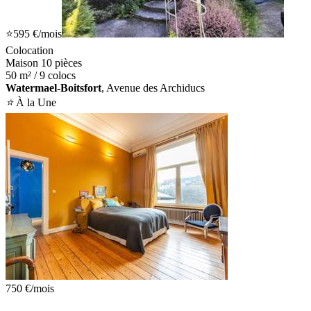
⭐
595 €
/mois
Colocation
Maison 10 pièces
50 m² / 9 colocs
Watermael-Boitsfort
, Avenue des Archiducs
⭐
À la Une
750 €
/mois