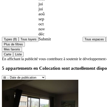
jui
jui
aoû
sep
oct
nov
déc
Submit
Types (8)
Tous loyers
Tous espaces
Plus de filtres
Mes favoris
Carte
Liste
En affichant la publicité vous contribuez à soutenir le développement 
5
appartements en Colocation sont actuellement dispo