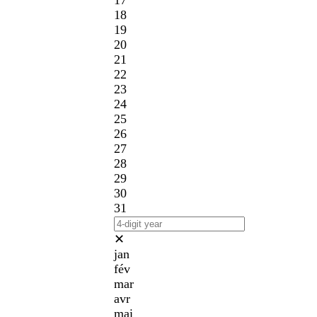
17
18
19
20
21
22
23
24
25
26
27
28
29
30
31
✕
jan
fév
mar
avr
mai