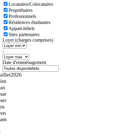
Locataires/Colocataires
Propriétaires
Professionnels
Résidences étudiantes
Appart-hôtels
Sites partenaires
Loyer (charges comprises)
-
Date d'emménagement
uillet
2026
dim
lun
mar
mer
jeu
ven
sam
1
2